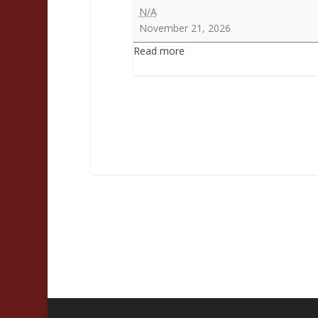
Feast
N/A
of
November 21, 2026
Br.
Read more
Mejo
Anson
of
the
Blessed
Sacrament