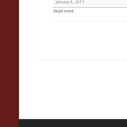
January 8, 2017
of
Read more
San
Pier
Tommaso